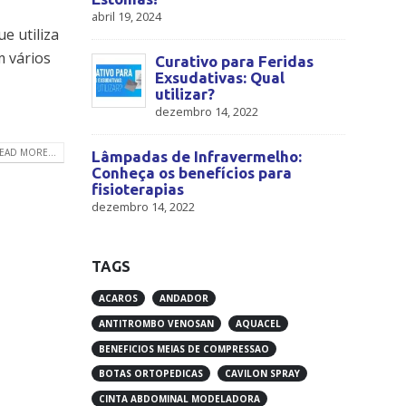
abril 19, 2024
e utiliza
m vários
Curativo para Feridas
Exsudativas: Qual
utilizar?
dezembro 14, 2022
EAD MORE...
Lâmpadas de Infravermelho:
Conheça os benefícios para
fisioterapias
dezembro 14, 2022
TAGS
ACAROS
ANDADOR
ANTITROMBO VENOSAN
AQUACEL
BENEFICIOS MEIAS DE COMPRESSAO
BOTAS ORTOPEDICAS
CAVILON SPRAY
CINTA ABDOMINAL MODELADORA