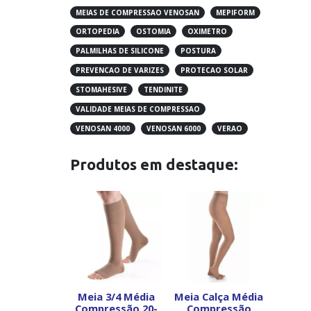
MEIAS DE COMPRESSAO VENOSAN
MEPIFORM
ORTOPEDIA
OSTOMIA
OXIMETRO
PALMILHAS DE SILICONE
POSTURA
PREVENCAO DE VARIZES
PROTECAO SOLAR
STOMAHESIVE
TENDINITE
VALIDADE MEIAS DE COMPRESSAO
VENOSAN 4000
VENOSAN 6000
VERAO
Produtos em destaque:
Meia 3/4 Média
Meia Calça Média
Compressão 20-
Compressão