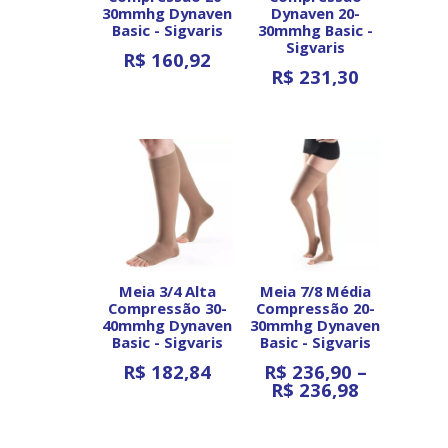
30mmhg Dynaven
Dynaven 20-
Basic - Sigvaris
30mmhg Basic -
Sigvaris
R$
160,92
R$
231,30
Ver opções
Ver opções
Meia 3/4 Alta
Meia 7/8 Média
Compressão 30-
Compressão 20-
40mmhg Dynaven
30mmhg Dynaven
Basic - Sigvaris
Basic - Sigvaris
R$
182,84
R$
236,90
–
Faixa
R$
236,98
de
Ver opções
preço:
Ver opções
R$ 236,90