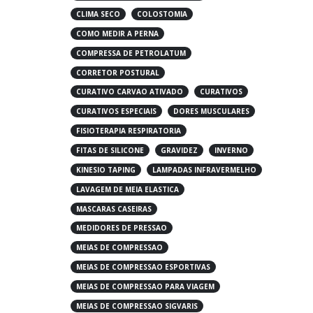
CLIMA SECO
COLOSTOMIA
COMO MEDIR A PERNA
COMPRESSA DE PETROLATUM
CORRETOR POSTURAL
CURATIVO CARVAO ATIVADO
CURATIVOS
CURATIVOS ESPECIAIS
DORES MUSCULARES
FISIOTERAPIA RESPIRATORIA
FITAS DE SILICONE
GRAVIDEZ
INVERNO
KINESIO TAPING
LAMPADAS INFRAVERMELHO
LAVAGEM DE MEIA ELASTICA
MASCARAS CASEIRAS
MEDIDORES DE PRESSAO
MEIAS DE COMPRESSAO
MEIAS DE COMPRESSAO ESPORTIVAS
MEIAS DE COMPRESSAO PARA VIAGEM
MEIAS DE COMPRESSAO SIGVARIS