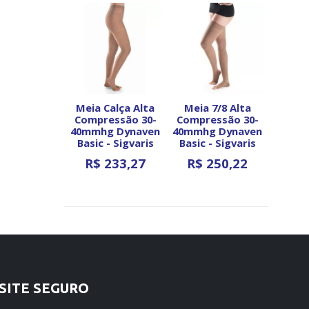
através
R$ 236,98
Meia Calça Alta
Meia 7/8 Alta
Compressão 30-
Compressão 30-
40mmhg Dynaven
40mmhg Dynaven
Basic - Sigvaris
Basic - Sigvaris
R$
233,27
R$
250,22
Ver opções
Ver opções
SITE SEGURO