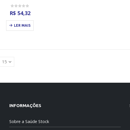
0
out of 5
R$
54,32
LER MAIS
INFORMAÇÕES
Sobre a Saúde Stock