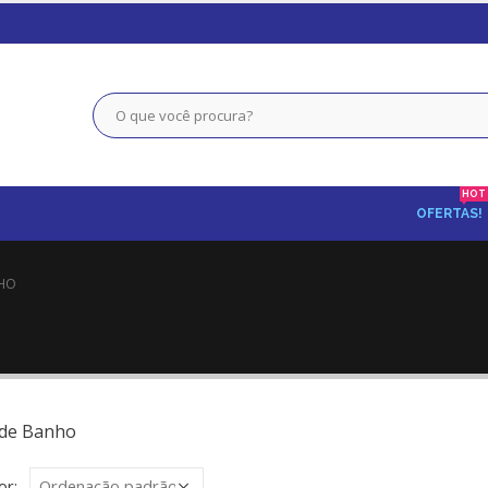
HOT
OFERTAS!
NHO
 de Banho
or: