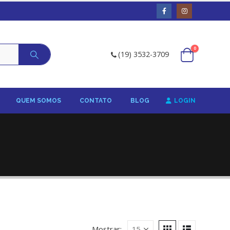
0
(19) 3532-3709
QUEM SOMOS
CONTATO
BLOG
LOGIN
Mostrar: