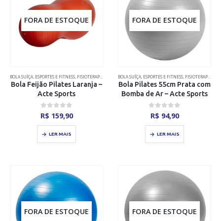
FORA DE ESTOQUE
FORA DE ESTOQUE
BOLA SUÍÇA
,
ESPORTES E FITNESS
,
FISIOTERAPIA
BOLA SUÍÇA
,
ESPORTES E FITNESS
,
FISIOTERAPIA
Bola Feijão Pilates Laranja –
Bola Pilates 55cm Prata com
Acte Sports
Bomba de Ar – Acte Sports
0
out of 5
0
out of 5
R$
159,90
R$
94,90
LER MAIS
LER MAIS
FORA DE ESTOQUE
FORA DE ESTOQUE