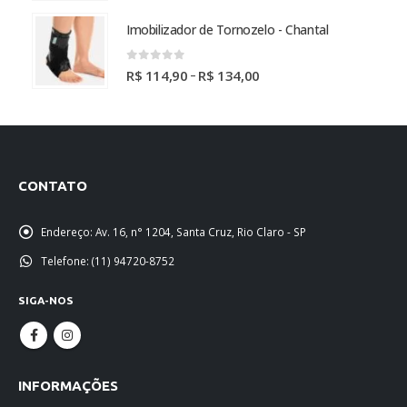
de
preço:
Imobilizador de Tornozelo - Chantal
R$ 341,31
através
0
out of 5
Faixa
–
R$
114,90
R$
134,00
R$ 372,90
de
preço:
R$ 114,90
através
R$ 134,00
CONTATO
Endereço:
Av. 16, n° 1204, Santa Cruz, Rio Claro - SP
Telefone:
(11) 94720-8752
SIGA-NOS
INFORMAÇÕES