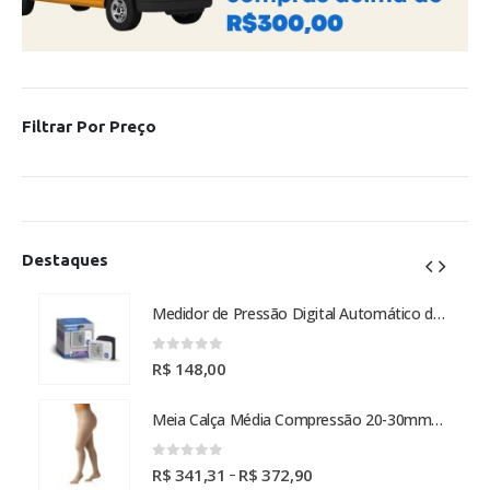
Filtrar Por Preço
Destaques
Medidor de Pressão Digital Automático de Pulso - Omron
Medidor de Pressão Digital Automático de Pulso - Omron
0
out of 5
R$
148,00
Meia Calça Média Compressão 20-30mmHg Select Comfort Premium - Sigvaris
Meia Calça Média Compressão 20-30mmHg Select Comfort Premium - Sigvaris
0
out of 5
Faixa
–
R$
341,31
R$
372,90