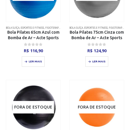
BOLA SUÍÇA
,
ESPORTES E FITNESS
,
FISIOTERAPIA
BOLA SUÍÇA
,
ESPORTES E FITNESS
,
FISIOTERAPIA
Bola Pilates 65cm Azul com
Bola Pilates 75cm Cinza com
Bomba de Ar – Acte Sports
Bomba de Ar – Acte Sports
0
out of 5
0
out of 5
R$
116,90
R$
124,90
LER MAIS
LER MAIS
FORA DE ESTOQUE
FORA DE ESTOQUE