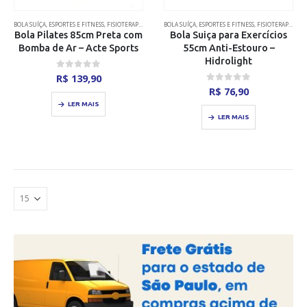
BOLA SUÍÇA
,
ESPORTES E FITNESS
,
FISIOTERAPIA
BOLA SUÍÇA
,
ESPORTES E FITNESS
,
FISIOTERAPIA
Bola Pilates 85cm Preta com
Bola Suiça para Exercícios
Bomba de Ar – Acte Sports
55cm Anti-Estouro –
Hidrolight
0
out of 5
R$
139,90
0
out of 5
R$
76,90
LER MAIS
LER MAIS