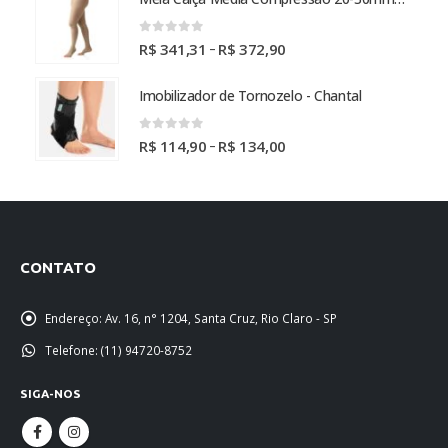
0
out of 5
Faixa
–
R$
341,31
R$
372,90
de
preço:
Imobilizador de Tornozelo - Chantal
R$ 341,31
através
0
out of 5
Faixa
–
R$
114,90
R$
134,00
R$ 372,90
de
preço:
R$ 114,90
através
R$ 134,00
CONTATO
Endereço:
Av. 16, n° 1204, Santa Cruz, Rio Claro - SP
Telefone:
(11) 94720-8752
SIGA-NOS