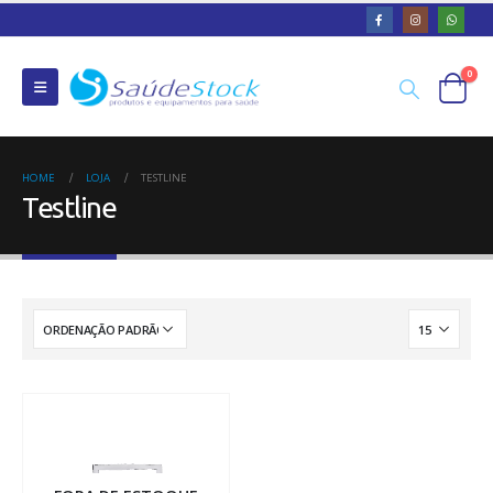
0
HOME
LOJA
TESTLINE
Testline