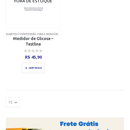
FORA DE ESTOQUE
DIABETES E HIPERTENSÃO
,
TIRAS E MONITORES DE GLICEMIA
Medidor de Glicose –
Testline
0
out of 5
R$
45,90
LER MAIS