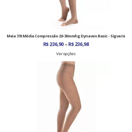
Meia 7/8 Média Compressão 20-30mmhg Dynaven Basic - Sigvaris
Faixa
R$
236,90
–
R$
236,98
de
preço:
Ver opções
R$ 236,90
através
R$ 236,98