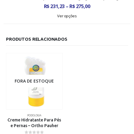
Faixa
R$
231,23
–
R$
275,00
de
preço:
Ver opções
R$ 231,23
através
R$ 275,00
PRODUTOS RELACIONADOS
FORA DE ESTOQUE
PODOLOGIA
Creme Hidratante Para Pés
e Pernas – Ortho Pauher