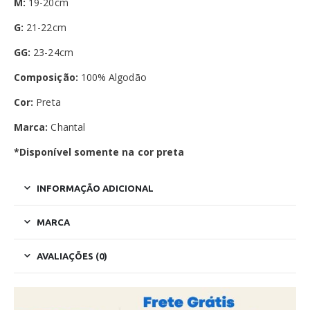
M:
19-20cm
G:
21-22cm
GG:
23-24cm
Composição:
100% Algodão
Cor:
Preta
Marca:
Chantal
*Disponível somente na cor preta
INFORMAÇÃO ADICIONAL
MARCA
AVALIAÇÕES (0)