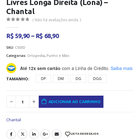
Livres Longa Direita (Lona) –
Chantal
( Não há avaliações ainda. )
0
out of 5
Faixa
R$
59,90
–
R$
68,90
de
preço:
SKU:
C503D
R$ 59,90
Categorias:
Ortopedia
,
Punho e Mão
através
R$ 68,90
Até 12x sem cartão
com a Linha de Crédito.
Saiba mais
TAMANHO
DP
DM
DG
DGG
ADICIONAR AO CARRINHO
Chantal
LISTA DE DESEJOS