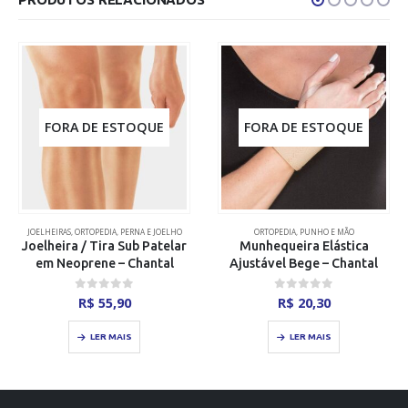
FORA DE ESTOQUE
FORA DE ESTOQUE
JOELHEIRAS
,
ORTOPEDIA
,
PERNA E JOELHO
ORTOPEDIA
,
PUNHO E MÃO
Joelheira / Tira Sub Patelar
Munhequeira Elástica
em Neoprene – Chantal
Ajustável Bege – Chantal
0
out of 5
0
out of 5
R$
55,90
R$
20,30
LER MAIS
LER MAIS