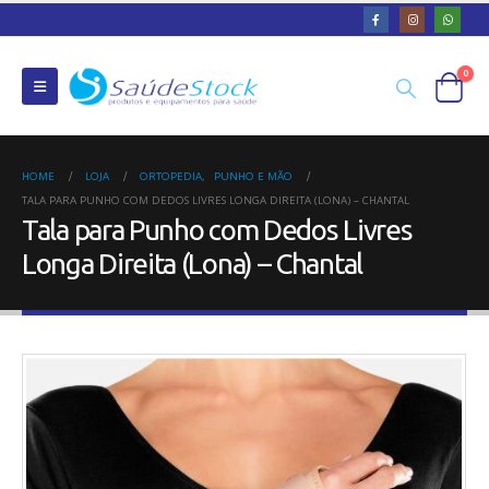
0
HOME
LOJA
ORTOPEDIA
,
PUNHO E MÃO
TALA PARA PUNHO COM DEDOS LIVRES LONGA DIREITA (LONA) – CHANTAL
Tala para Punho com Dedos Livres
Longa Direita (Lona) – Chantal