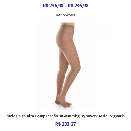
Faixa
R$
236,90
–
R$
236,98
de
preço:
Ver opções
R$ 236,90
através
R$ 236,98
Meia Calça Alta Compressão 30-40mmhg Dynaven Basic - Sigvaris
R$
233,27