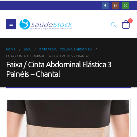
0
HOME
LOJA
ORTOPEDIA
,
COLUNA E ABDOMÊN
FAIXA / CINTA ABDOMINAL ELÁSTICA 3 PAINÉIS – CHANTAL
Faixa / Cinta Abdominal Elástica 3
Painéis – Chantal