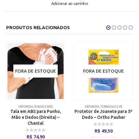
Adicionar ao carrinho
PRODUTOS RELACIONADOS
FORA DE ESTOQUE
FORA DE ESTOQUE
ORTOPEDIA
,
PUNHO E MÃO
ORTOPEDIA
,
TORNOZELO E PÉ
Tala em ABS para Punho,
Protetor de Joanete para 5º
Mão e Dedos (Direita) –
Dedo – Ortho Pauher
Chantal
0
out of 5
R$
49,50
0
out of 5
R$
74,90