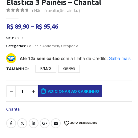
Elástica 3 Painéis – Chantal
( Não há avaliações ainda. )
0
out of 5
Faixa
R$
89,90
–
R$
95,46
de
preço:
SKU:
C319
R$ 89,90
Categorias:
Coluna e Abdomên
,
Ortopedia
através
R$ 95,46
Até 12x sem cartão
com a Linha de Crédito.
Saiba mais
TAMANHO
P/M/G
GG/EG
ADICIONAR AO CARRINHO
Chantal
LISTA DE DESEJOS