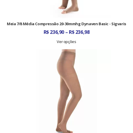
Meia 7/8 Média Compressão 20-30mmhg Dynaven Basic - Sigvaris
Faixa
R$
236,90
–
R$
236,98
de
preço:
Ver opções
R$ 236,90
através
R$ 236,98