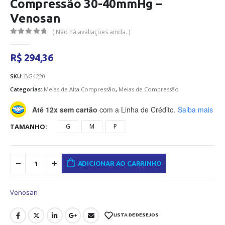
Compressão 30-40mmHg –
Venosan
( Não há avaliações ainda. )
0
out of 5
R$
294,36
SKU:
BG4220
Categorias:
Meias de Alta Compressão
,
Meias de Compressão
Até 12x sem cartão
com a Linha de Crédito.
Saiba mais
TAMANHO
G
M
P
ADICIONAR AO CARRINHO
Venosan
LISTA DE DESEJOS