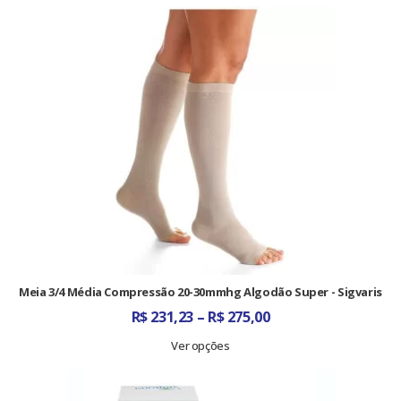
Meia 3/4 Média Compressão 20-30mmhg Algodão Super - Sigvaris
Faixa
R$
231,23
–
R$
275,00
de
preço:
Ver opções
R$ 231,23
através
R$ 275,00