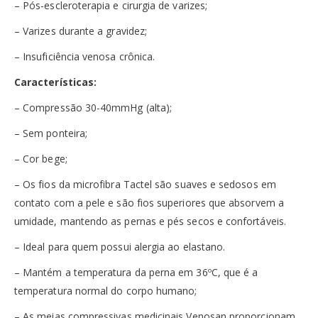
– Pós-escleroterapia e cirurgia de varizes;
– Varizes durante a gravidez;
– Insuficiência venosa crônica.
Características:
– Compressão 30-40mmHg (alta);
– Sem ponteira;
– Cor bege;
– Os fios da microfibra Tactel são suaves e sedosos em
contato com a pele e são fios superiores que absorvem a
umidade, mantendo as pernas e pés secos e confortáveis.
– Ideal para quem possui alergia ao elastano.
– Mantém a temperatura da perna em 36ºC, que é a
temperatura normal do corpo humano;
– As meias compressivas medicinais Venosan proporcionam