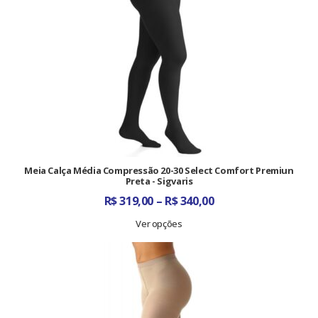
Meia Calça Média Compressão 20-30 Select Comfort Premiun
Preta - Sigvaris
Faixa
R$
319,00
–
R$
340,00
de
preço:
Ver opções
R$ 319,00
através
R$ 340,00