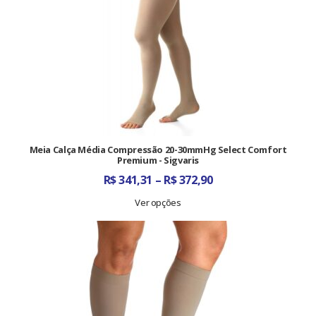
Meia Calça Média Compressão 20-30mmHg Select Comfort
Premium - Sigvaris
Faixa
R$
341,31
–
R$
372,90
de
preço:
Ver opções
R$ 341,31
através
R$ 372,90