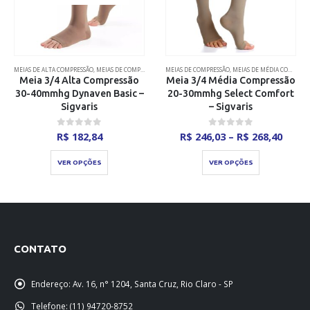
MEIAS DE ALTA COMPRESSÃO
,
MEIAS DE COMPRESSÃO
MEIAS DE COMPRESSÃO
,
MEIAS DE MÉDIA COMPRESSÃO
Meia 3/4 Alta Compressão
Meia 3/4 Média Compressão
30-40mmhg Dynaven Basic –
20-30mmhg Select Comfort
Sigvaris
– Sigvaris
a
Faixa
0
out of 5
0
out of 5
R$
182,84
R$
246,03
–
R$
268,40
de
Este produto tem várias variantes. As opções podem ser escolhidas na página do produto
Este produto tem várias variantes. As opções podem ser escolhidas na página do produto
o:
preço
45,69
R$ 24
VER OPÇÕES
VER OPÇÕES
avés
atrav
90,95
R$ 26
CONTATO
Endereço:
Av. 16, n° 1204, Santa Cruz, Rio Claro - SP
Telefone:
(11) 94720-8752