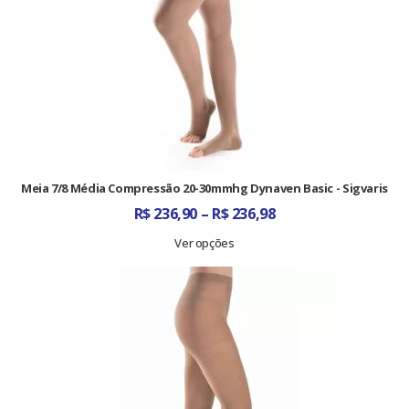
Meia 7/8 Média Compressão 20-30mmhg Dynaven Basic - Sigvaris
Faixa
R$
236,90
–
R$
236,98
de
preço:
Ver opções
R$ 236,90
através
R$ 236,98