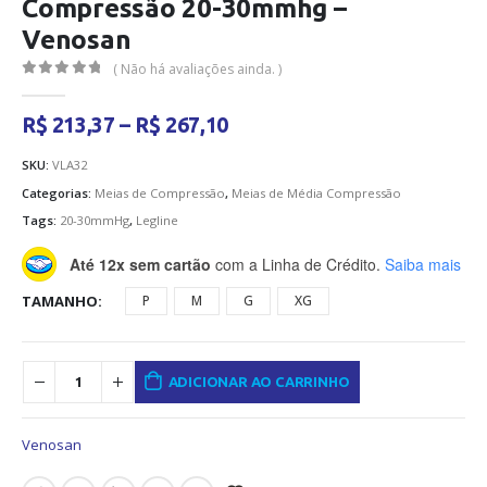
Compressão 20-30mmhg –
Venosan
( Não há avaliações ainda. )
0
out of 5
Faixa
R$
213,37
–
R$
267,10
de
preço:
SKU:
VLA32
R$ 213,37
Categorias:
Meias de Compressão
,
Meias de Média Compressão
através
Tags:
20-30mmHg
,
Legline
R$ 267,10
Até 12x sem cartão
com a Linha de Crédito.
Saiba mais
TAMANHO
P
M
G
XG
ADICIONAR AO CARRINHO
Venosan