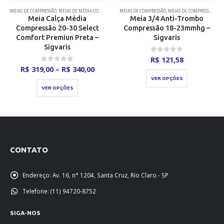
MEIAS DE COMPRESSÃO
,
MEIAS DE MÉDIA COMPRESSÃO
MEIAS DE COMPRESSÃO
,
MEIAS DE COMPRESSÃO ANTITROMBO
Meia Calça Média
Meia 3/4 Anti-Trombo
Compressão 20-30 Select
Compressão 18-23mmhg –
Comfort Premiun Preta –
Sigvaris
Sigvaris
a
0
out of 5
R$
121,58
Faixa
0
out of 5
R$
319,00
–
R$
340,00
Este produto tem várias variantes. As opções podem ser escolhidas na página do produto
o:
de
Este produto tem várias variantes. As opções podem ser escolhidas na página do produto
75,00
VER OPÇÕES
preço:
avés
R$ 319,00
VER OPÇÕES
01,40
através
R$ 340,00
CONTATO
Endereço:
Av. 16, n° 1204, Santa Cruz, Rio Claro - SP
Telefone:
(11) 94720-8752
SIGA-NOS