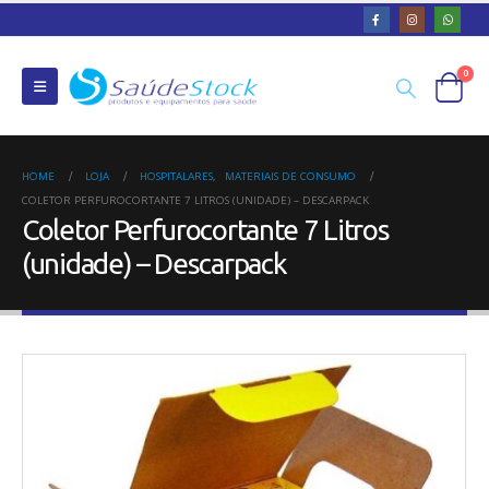
0
HOME
LOJA
HOSPITALARES
,
MATERIAIS DE CONSUMO
COLETOR PERFUROCORTANTE 7 LITROS (UNIDADE) – DESCARPACK
Coletor Perfurocortante 7 Litros
(unidade) – Descarpack