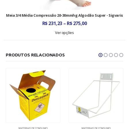
Meia 3/4 Média Compressão 20-30mmhg Algodão Super - Sigvaris
Faixa
R$
231,23
–
R$
275,00
de
preço:
Ver opções
R$ 231,23
através
R$ 275,00
PRODUTOS RELACIONADOS
MATERIAIS DE CONSUMO
MATERIAIS DE CONSUMO