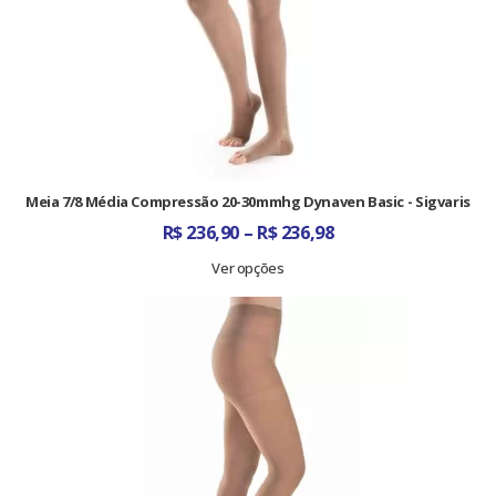
Meia 7/8 Média Compressão 20-30mmhg Dynaven Basic - Sigvaris
Faixa
R$
236,90
–
R$
236,98
de
preço:
Ver opções
R$ 236,90
através
R$ 236,98