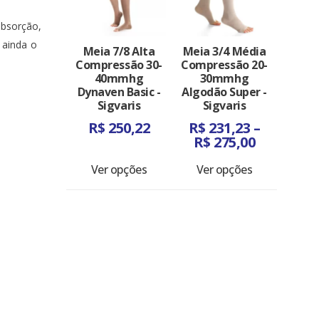
absorção,
 ainda o
Meia 7/8 Alta
Meia 3/4 Média
Compressão 30-
Compressão 20-
40mmhg
30mmhg
Dynaven Basic -
Algodão Super -
Sigvaris
Sigvaris
R$
250,22
R$
231,23
–
Faixa
R$
275,00
de
preço:
Ver opções
Ver opções
R$ 231,23
através
R$ 275,00