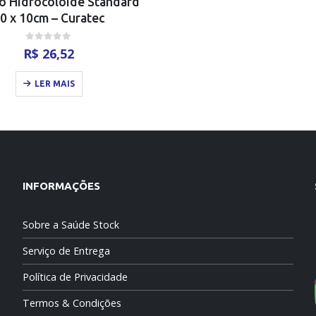
vo Hidrocolóide Standard
0 x 10cm – Curatec
0
out of 5
R$
26,52
LER MAIS
INFORMAÇÕES
Sobre a Saúde Stock
Serviço de Entrega
Política de Privacidade
Termos & Condições