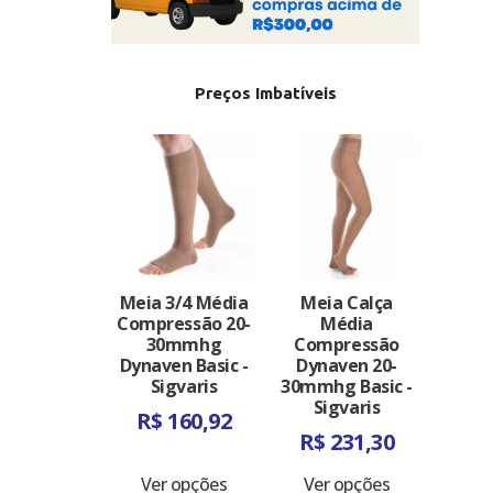
Preços Imbatíveis
Meia 3/4 Média
Meia Calça
Compressão 20-
Média
30mmhg
Compressão
Dynaven Basic -
Dynaven 20-
Sigvaris
30mmhg Basic -
Sigvaris
R$
160,92
R$
231,30
Ver opções
Ver opções