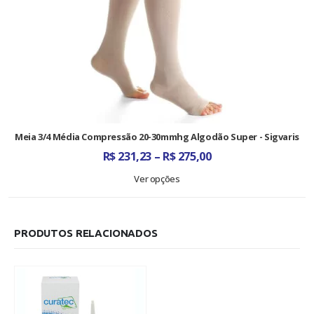
Meia 3/4 Média Compressão 20-30mmhg Algodão Super - Sigvaris
Faixa
R$
231,23
–
R$
275,00
de
preço:
Ver opções
R$ 231,23
através
R$ 275,00
PRODUTOS RELACIONADOS