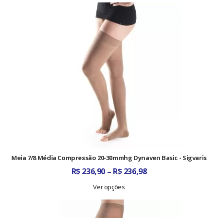
Meia 7/8 Média Compressão 20-30mmhg Dynaven Basic - Sigvaris
Faixa
R$
236,90
–
R$
236,98
de
preço:
Ver opções
R$ 236,90
através
R$ 236,98