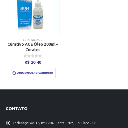
CURATIVOS A.G.E.
Curativo AGE Óleo 200ml –
Curatec
0
out of 5
R$
20,40
ADICIONAR AO CARRINHO
CONTATO
Endereço:
Av. 16, n° 1204, Santa Cruz, Rio Claro - SP