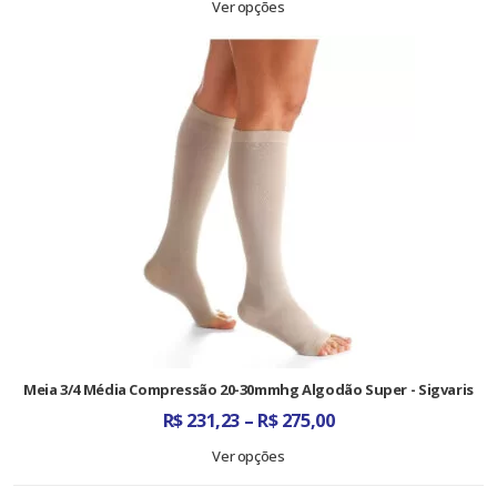
Ver opções
Meia 3/4 Média Compressão 20-30mmhg Algodão Super - Sigvaris
Faixa
R$
231,23
–
R$
275,00
de
preço:
Ver opções
R$ 231,23
através