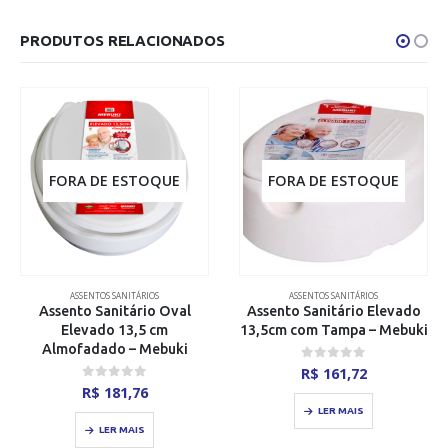
R$ 275,00
PRODUTOS RELACIONADOS
FORA DE ESTOQUE
FORA DE ESTOQUE
ASSENTOS SANITÁRIOS
ASSENTOS SANITÁRIOS
Assento Sanitário Oval
Assento Sanitário Elevado
Elevado 13,5 cm
13,5cm com Tampa – Mebuki
Almofadado – Mebuki
0
out of 5
R$
161,72
0
out of 5
R$
181,76
LER MAIS
LER MAIS