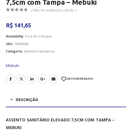
7,5cm com Tampa – Mebuki
( Não há avaliações ainda. )
0
out of 5
R$
141,65
Availability:
Fora de estoque
SKU:
10400049
Categoria:
Assentos Sanitários
Mebuki
LISTA DE DESEJOS
DESCRIÇÃO
ASSENTO SANITÁRIO ELEVADO 7,5CM COM TAMPA –
MEBUKI