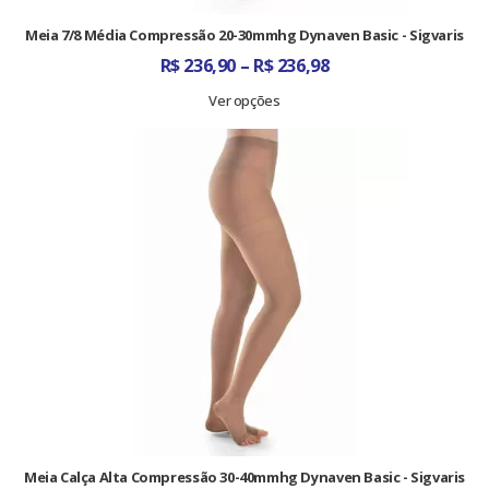
Meia 7/8 Média Compressão 20-30mmhg Dynaven Basic - Sigvaris
Faixa
R$
236,90
–
R$
236,98
de
preço:
Ver opções
R$ 236,90
através
R$ 236,98
Meia Calça Alta Compressão 30-40mmhg Dynaven Basic - Sigvaris