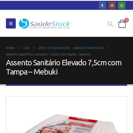
0
HOME
LOJA
APOIO E LOCOMOÇÃO
,
ASSENTOS SANITÁRIOS
ASSENTO SANITÁRIO ELEVADO 7,5CM COM TAMPA – MEBUKI
Assento Sanitário Elevado 7,5cm com
Tampa – Mebuki